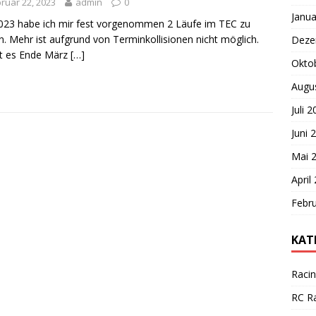
ruar 22, 2023
admin
0
Janua
023 habe ich mir fest vorgenommen 2 Läufe im TEC zu
n. Mehr ist aufgrund von Terminkollisionen nicht möglich.
Deze
ist es Ende März
[…]
Okto
Augu
Juli 
Juni 
Mai 
April
Febr
KAT
Raci
RC R