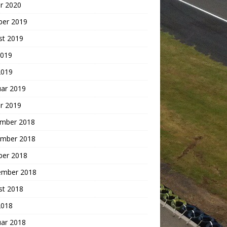
r 2020
ber 2019
st 2019
2019
2019
uar 2019
r 2019
mber 2018
mber 2018
ber 2018
ember 2018
st 2018
2018
uar 2018