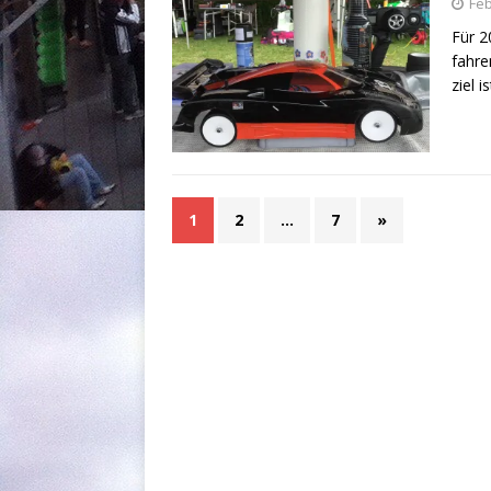
Feb
Für 2
fahre
ziel 
1
2
…
7
»