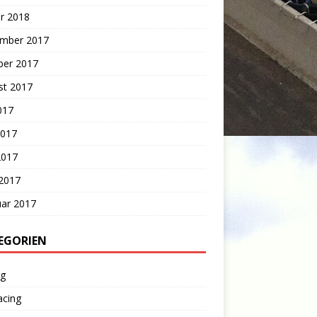
r 2018
mber 2017
ber 2017
st 2017
2017
2017
2017
 2017
uar 2017
EGORIEN
ng
acing