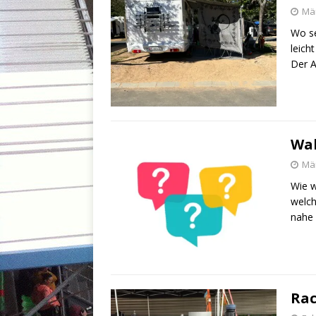
Mär
Wo se
leich
Der A
Wah
Mär
Wie w
welch
nahe 
Rac