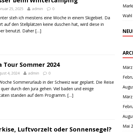
ser beim Wintercamping
Marki
ruar 25, 2025
admin
0
Wahl 
nter steh ich meistens eine Woche in einem Skigebiet. Da
rt auf den Stellplätzen keine duschen hat, wird diese in
NEU
er benutzt. Daher
[…]
ARC
a Tour Sommer 2024
März
ust 4, 2024
admin
0
Febr
Woche Sommerurlaub in der Schweiz war geplant. Die Reise
Augu
e quer durch den Jura gehen. Viel baden und einige
itäten standen auf dem Programm.
[…]
März
Febr
Augu
Mai 
kise, Luftvorzelt oder Sonnensegel?