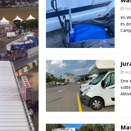
Was
Feb
Im Wi
es do
Camp
Jur
Aug
Eine 
sollt
Aktiv
Mar