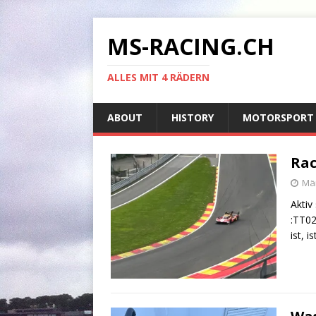
MS-RACING.CH
ALLES MIT 4 RÄDERN
ABOUT
HISTORY
MOTORSPORT
Rac
Mär
Aktiv
:TT02
ist, 