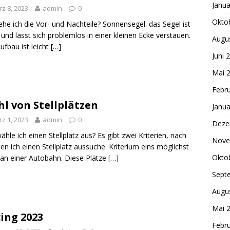
Janua
z 8, 2023
admin
0
Okto
he ich die Vor- und Nachteile? Sonnensegel: das Segel ist
t und lässt sich problemlos in einer kleinen Ecke verstauen.
Augu
ufbau ist leicht
[…]
Juni 
Mai 
Febr
l von Stellplätzen
Janua
z 1, 2023
admin
0
Deze
ähle ich einen Stellplatz aus? Es gibt zwei Kriterien, nach
Nove
en ich einen Stellplatz aussuche. Kriterium eins möglichst
Okto
an einer Autobahn. Diese Plätze
[…]
Sept
Augu
Mai 
ing 2023
Febr